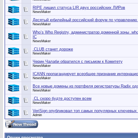
RIPE лишил статуса LIR двух российских ЛИРов
NewsMaker
Десятый юбилейный российский форум по управлению 
NewsMaker
Who’s Who Registry, администратор доменной зоны .w
IC
NewsMaker
.CLUB станет дороже
NewsMaker
Черин Чалаби обратился с письмом к Комитету
NewsMaker
ICANN пропагандирует всеобщее признание интернаци
NewsMaker
Все новые домены из портфеля регистратуры Radix од
NewsMaker
.CL скоро будте доступен всем
NewsMaker
VeriSign опубликовал топ самых популярных ключевых
Admin
Опции просмотра