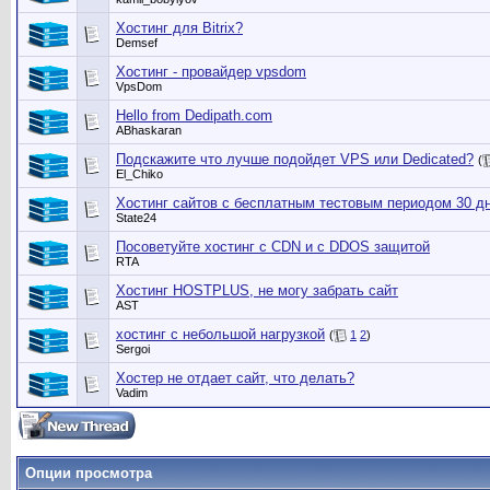
Хостинг для Bitrix?
Demsef
Хостинг - провайдер vpsdom
VpsDom
Hello from Dedipath.com
ABhaskaran
Подскажите что лучше подойдет VPS или Dedicated?
(
El_Chiko
Хостинг сайтов с бесплатным тестовым периодом 30 д
State24
Посоветуйте хостинг с CDN и с DDOS защитой
RTA
Хостинг HOSTPLUS, не могу забрать сайт
AST
хостинг с небольшой нагрузкой
(
1
2
)
Sergoi
Хостер не отдает сайт, что делать?
Vadim
Опции просмотра