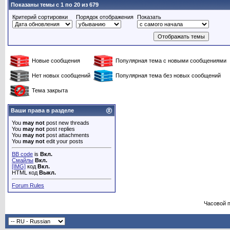
Показаны темы с 1 по 20 из 679
Критерий сортировки
Порядок отображения
Показать
Новые сообщения
Популярная тема с новыми сообщениями
Нет новых сообщений
Популярная тема без новых сообщений
Тема закрыта
Ваши права в разделе
You
may not
post new threads
You
may not
post replies
You
may not
post attachments
You
may not
edit your posts
BB code
is
Вкл.
Смайлы
Вкл.
[IMG]
код
Вкл.
HTML код
Выкл.
Forum Rules
Часовой 