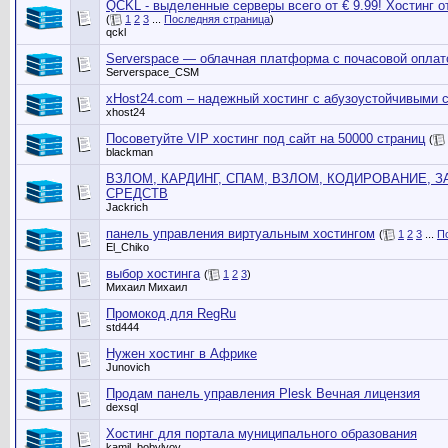
QCKL - выделенные серверы всего от € 9.99! Хостинг от
(
1
2
3
...
Последняя страница
)
qckl
Serverspace — облачная платформа с почасовой оплат
Serverspace_CSM
xHost24.com – надежный хостинг с абузоустойчивыми с
xhost24
Посоветуйте VIP хостинг под сайт на 50000 страниц
(
blackman
ВЗЛОМ, КАРДИНГ, СПАМ, ВЗЛОМ, КОДИРОВАНИЕ, 
СРЕДСТВ
Jackrich
панель управления виртуальным хостингом
(
1
2
3
...
П
El_Chiko
выбор хостинга
(
1
2
3
)
Михаил Михаил
Промокод для RegRu
std444
Нужен хостинг в Африке
Junovich
Продам панель управления Plesk Вечная лицензия
dexsql
Хостинг для портала муниципального образования
kamil_bobylyov