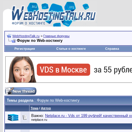
WebHostingTalk.ru
>
Главные форумы
Форум по Web-хостингу
Регистрация
Статьи о хостинге
Справка
Темы раздела
: Форум по Web-хостингу
Тема
/
Автор
Важно:
Netplace.ru - Vds от 199 рублей! качественный х
netplace.ru