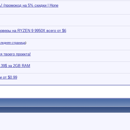
! (промокод на 5% скидки | Hone
веры на RYZEN 9 9950X всего от $6
ледняя страница
)
я твоего проекта!
2.39$ за 2GB RAM
 от $0.99