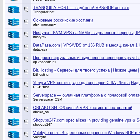
TRANQUILA.HOST — надёжный VPS/RDP хостинг
TranquilaHost
Основные российские хостинги
alex_mercuary
Hostyrex - KVM VPS на NVMe, выделенные серверы, IP
hostyrex
DataPasa.com | VPS/VDS от 136 RUB в месяц, канал 1
datapasa
Продажа виртуальных и выделенных серверов vps vds 
cp.vpsdedic.ru
Bit.Hosting - Cерверы для твоего успеха | Низкие цены |
BitHosting
Услуги VPS хостинг, аренда серверов США, Литва,Нид
RICHHost
Serverspace — облачная платформа с почасовой оплат
Serverspace_CSM
OBLAKO.SH: Облачный VPS-хостинг с постоплатой
oblako_sh
Shopvps247.com specializes in providing genuine vps & S
shopvps247
Valebyte.com - Выделенные серверы и Windows RDP в 
Valebyte