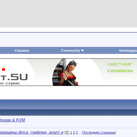
Справка
Community
Календар
torage & KVM
азрешены dmca, гэмблинг, адалт и
(
1
2
3
...
Последняя страница
)