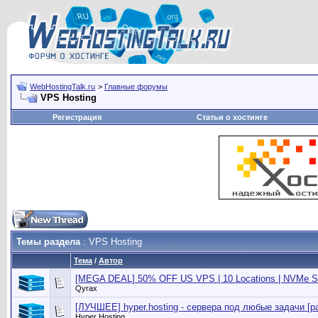
WebHostingTalk.ru
>
Главные форумы
VPS Hosting
Регистрация
Статьи о хостинге
Темы раздела
: VPS Hosting
Тема
/
Автор
[MEGA DEAL] 50% OFF US VPS | 10 Locations | NVMe S
Qyrax
[ЛУЧШЕЕ] hyper.hosting - сервера под любые задачи [р
Hyper Hosting