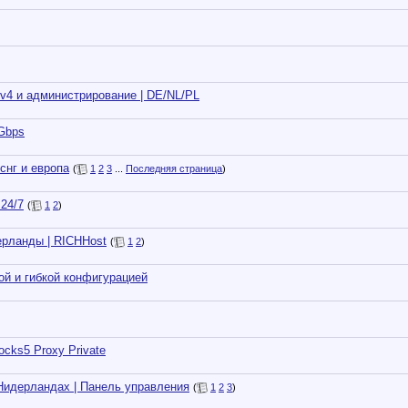
v4 и администрирование | DE/NL/PL
 Gbps
снг и европа
(
1
2
3
...
Последняя страница
)
 24/7
(
1
2
)
ерланды | RICHHost
(
1
2
)
ой и гибкой конфигурацией
ocks5 Proxy Private
Нидерландах | Панель управления
(
1
2
3
)