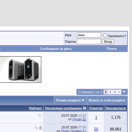
Имя
Запомнить?
Пароль
ь
Сообщения за день
Поиск
Страница 1 из 3
1
2
3
>
Опции раздела
Искать в этом разделе
Рейтинг
Последнее сообщение
Ответов
Просмотров
23.07.2026
12:32
1
1,176
от
Qyrax
15.07.2026
07:08
50
99,961
от
Hyper Hosting