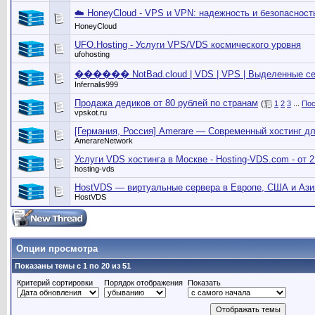
☁️ HoneyCloud - VPS и VPN: надежность и безопасность
HoneyCloud
UFO.Hosting - Услуги VPS/VDS космического уровня
ufohosting
������ NotBad.cloud | VDS | VPS | Выделенные сер
Infernalis999
Продажа дедиков от 80 рублей по странам
(
1
2
3
...
Пос
vpskot.ru
[Германия, Россия] Amerare — Современный хостинг дл
AmerareNetwork
Услуги VDS хостинга в Москве - Hosting-VDS.com - от 
hosting-vds
HostVDS — виртуальные сервера в Европе, США и Азии
HostVDS
Опции просмотра
Показаны темы с 1 по 20 из 51
Критерий сортировки
Порядок отображения
Показать