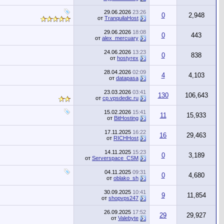
29.06.2026
23:26
0
2,948
от
TranquilaHost
29.06.2026
18:08
0
443
от
alex_mercuary
24.06.2026
13:23
0
838
от
hostyrex
28.04.2026
02:09
4
4,103
от
datapasa
23.03.2026
03:41
130
106,643
от
cp.vpsdedic.ru
15.02.2026
15:41
11
15,933
от
BitHosting
17.11.2025
16:22
16
29,463
от
RICHHost
14.11.2025
15:23
0
3,189
от
Serverspace_CSM
04.11.2025
09:31
0
4,680
от
oblako_sh
30.09.2025
10:41
9
11,854
от
shopvps247
26.09.2025
17:52
29
29,927
от
Valebyte