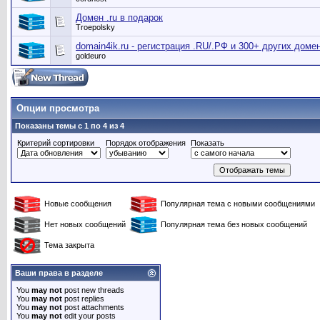
Домен .ru в подарок
Troepolsky
domain4ik.ru - регистрация .RU/.РФ и 300+ других доме
goldeuro
Опции просмотра
Показаны темы с 1 по 4 из 4
Критерий сортировки
Порядок отображения
Показать
Новые сообщения
Популярная тема с новыми сообщениями
Нет новых сообщений
Популярная тема без новых сообщений
Тема закрыта
Ваши права в разделе
You
may not
post new threads
You
may not
post replies
You
may not
post attachments
You
may not
edit your posts