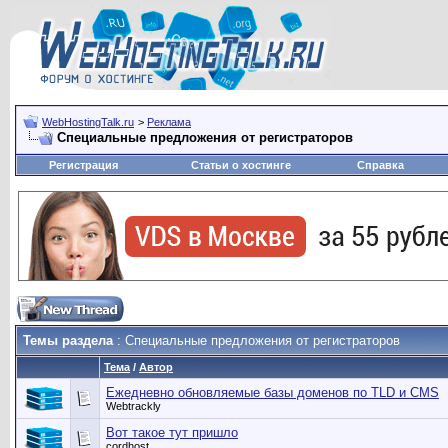
WebHostingTalk.ru
>
Реклама
Специальные предложения от регистраторов
Регистрация
Статьи о хостинге
Справка
Темы раздела
: Специальные предложения от регистраторов
Тема
/
Автор
Ежедневно обновляемые базы доменов по TLD и CMS
Webtrackly
Вот такое тут пришло
cordhost