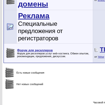
от
timeis
домены
Реклама
Специальные
предложения от
регистраторов
Т
Форум для реселлеров
Форум для реселлеров услуг web-хостинга. Обмен опытом,
рекомендации, предложения, дискуссии.
от
Yehor
Есть новые сообщения
Нет новых сообщений
Часовой 