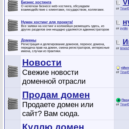
V
Бизнес хостинга
О нелегком бизнесе web-хостинга, обсуждаем
от
Tina4
взаимодействие с клиентами, государством, коллегами.
н
Нужен хостинг для проекта!
Все заявки на хостинг и колокейшн размещать здесь, из
от
pytilin
других разделов они нещадно удаляются администратором
И
Домены
Регистрация и делегирование доменов, перенос домена,
передача прав на домен, смена регистраторов, интересные
от
timeis
имена, случаи из практики.
Новости
«Инт
Свежие новости
от
Tina4
доменной отрасли
Продам домен
Прод
Продаете домен или
от
Tina4
сайт? Вам сюда.
Куллю домен