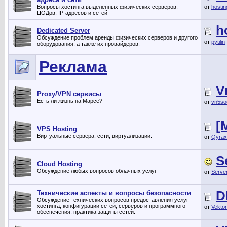
Вопросы хостинга выделенных физических серверов,
от
hosti
ЦОДов, IP-адресов и сетей
h
Dedicated Server
Обсуждение проблем аренды физических серверов и другого
от
pytilin
оборудования, а также их провайдеров.
Реклама
V
Proxy/VPN сервисы
Есть ли жизнь на Марсе?
от
vn5so
[
VPS Hosting
Виртуальные сервера, сети, виртуализации.
от
Qyrax
S
Cloud Hosting
Обсуждение любых вопросов облачных услуг
от
Serve
D
Технические аспекты и вопросы безопасности
Обсуждение технических вопросов предоставления услуг
хостинга, конфигурации сетей, серверов и программного
от
Vekto
обеспечения, практика защиты сетей.