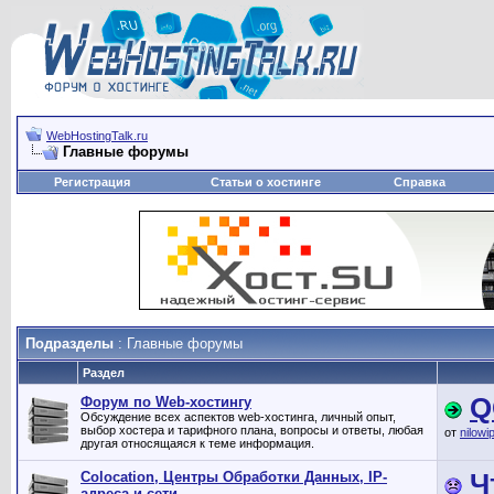
WebHostingTalk.ru
Главные форумы
Регистрация
Статьи о хостинге
Справка
Подразделы
: Главные форумы
Раздел
Q
Форум по Web-хостингу
Обсуждение всех аспектов web-хостинга, личный опыт,
выбор хостера и тарифного плана, вопросы и ответы, любая
от
nilowi
другая относящаяся к теме информация.
Ч
Сolocation, Центры Обработки Данных, IP-
адреса и сети