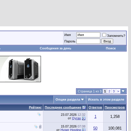
Имя
Запомнить?
Пароль
ь
Сообщения за день
Поиск
Страница 1 из 3
1
2
3
>
Опции раздела
Искать в этом разделе
Рейтинг
Последнее сообщение
Ответов
Просмотров
23.07.2026
12:32
1
1,258
от
Qyrax
15.07.2026
07:08
50
100,081
от
Hyper Hosting