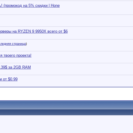
! (промокод на 5% скидки | Hone
веры на RYZEN 9 9950X всего от $6
ледняя страница
)
я твоего проекта!
2.39$ за 2GB RAM
 от $0.99