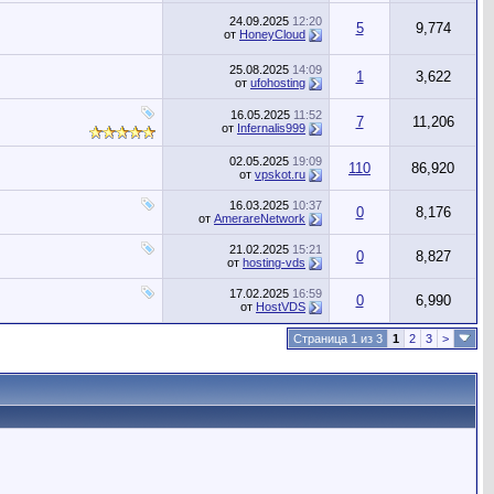
24.09.2025
12:20
5
9,774
от
HoneyCloud
25.08.2025
14:09
1
3,622
от
ufohosting
16.05.2025
11:52
7
11,206
от
Infernalis999
02.05.2025
19:09
110
86,920
от
vpskot.ru
16.03.2025
10:37
0
8,176
от
AmerareNetwork
21.02.2025
15:21
0
8,827
от
hosting-vds
17.02.2025
16:59
0
6,990
от
HostVDS
Страница 1 из 3
1
2
3
>