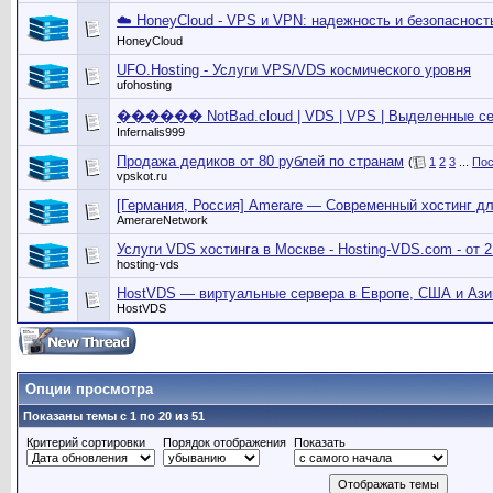
☁️ HoneyCloud - VPS и VPN: надежность и безопасность
HoneyCloud
UFO.Hosting - Услуги VPS/VDS космического уровня
ufohosting
������ NotBad.cloud | VDS | VPS | Выделенные сер
Infernalis999
Продажа дедиков от 80 рублей по странам
(
1
2
3
...
Пос
vpskot.ru
[Германия, Россия] Amerare — Современный хостинг дл
AmerareNetwork
Услуги VDS хостинга в Москве - Hosting-VDS.com - от 
hosting-vds
HostVDS — виртуальные сервера в Европе, США и Азии
HostVDS
Опции просмотра
Показаны темы с 1 по 20 из 51
Критерий сортировки
Порядок отображения
Показать