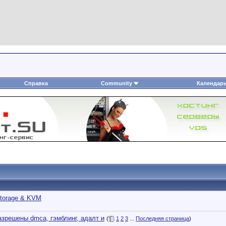
Справка
Community
Календар
torage & KVM
азрешены dmca, гэмблинг, адалт и
(
1
2
3
...
Последняя страница
)