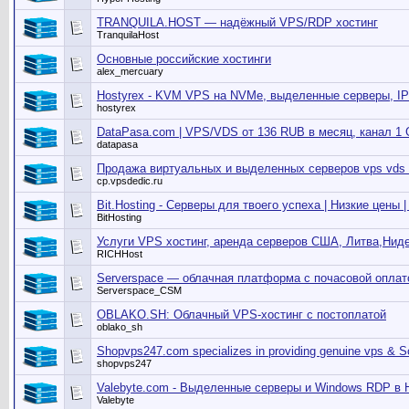
TRANQUILA.HOST — надёжный VPS/RDP хостинг
TranquilaHost
Основные российские хостинги
alex_mercuary
Hostyrex - KVM VPS на NVMe, выделенные серверы, IP
hostyrex
DataPasa.com | VPS/VDS от 136 RUB в месяц, канал 1
datapasa
Продажа виртуальных и выделенных серверов vps vds 
cp.vpsdedic.ru
Bit.Hosting - Cерверы для твоего успеха | Низкие цены |
BitHosting
Услуги VPS хостинг, аренда серверов США, Литва,Нид
RICHHost
Serverspace — облачная платформа с почасовой оплат
Serverspace_CSM
OBLAKO.SH: Облачный VPS-хостинг с постоплатой
oblako_sh
Shopvps247.com specializes in providing genuine vps & S
shopvps247
Valebyte.com - Выделенные серверы и Windows RDP в 
Valebyte