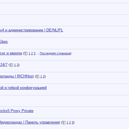
v4 и администрирование | DE/NL/PL
 Gbps
снг и европа
(
1
2
3
...
Последняя страница
)
 24/7
(
1
2
)
ерланды | RICHHost
(
1
2
)
ой и гибкой конфигурацией
ocks5 Proxy Private
Нидерландах | Панель управления
(
1
2
3
)