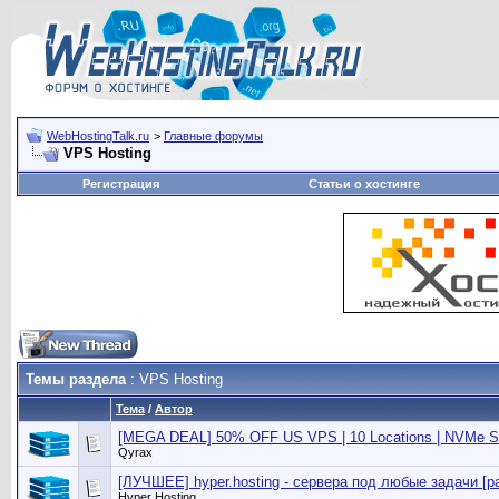
WebHostingTalk.ru
>
Главные форумы
VPS Hosting
Регистрация
Статьи о хостинге
Темы раздела
: VPS Hosting
Тема
/
Автор
[MEGA DEAL] 50% OFF US VPS | 10 Locations | NVMe S
Qyrax
[ЛУЧШЕЕ] hyper.hosting - сервера под любые задачи [р
Hyper Hosting