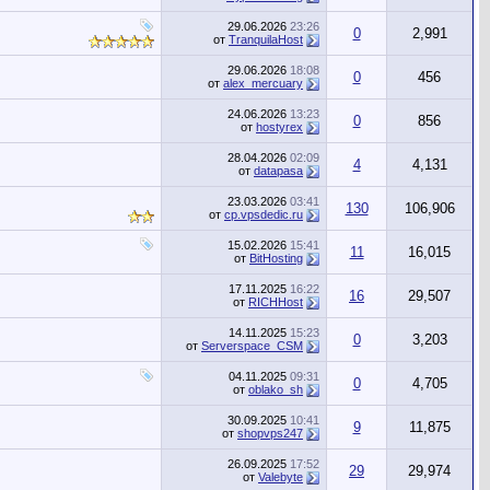
29.06.2026
23:26
0
2,991
от
TranquilaHost
29.06.2026
18:08
0
456
от
alex_mercuary
24.06.2026
13:23
0
856
от
hostyrex
28.04.2026
02:09
4
4,131
от
datapasa
23.03.2026
03:41
130
106,906
от
cp.vpsdedic.ru
15.02.2026
15:41
11
16,015
от
BitHosting
17.11.2025
16:22
16
29,507
от
RICHHost
14.11.2025
15:23
0
3,203
от
Serverspace_CSM
04.11.2025
09:31
0
4,705
от
oblako_sh
30.09.2025
10:41
9
11,875
от
shopvps247
26.09.2025
17:52
29
29,974
от
Valebyte