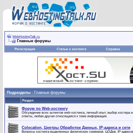
WebHostingTalk.ru
Главные форумы
Регистрация
Статьи о хостинге
Справка
Подразделы
: Главные форумы
Раздел
Форум по Web-хостингу
Обсуждение всех аспектов web-хостинга, личный опыт, выбор хостера и
ответы, любая другая относящаяся к теме информация.
Сolocation, Центры Обработки Данных, IP-адреса и сети
Вопросы хостинга выделенных физических серверов, ЦОДов, IP-адресов