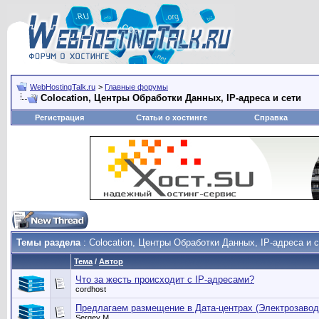
WebHostingTalk.ru
>
Главные форумы
Сolocation, Центры Обработки Данных, IP-адреса и сети
Регистрация
Статьи о хостинге
Справка
Темы раздела
: Сolocation, Центры Обработки Данных, IP-адреса и 
Тема
/
Автор
Что за жесть происходит с IP-адресами?
cordhost
Предлагаем размещение в Дата-центрах (Электрозавод
Sergey M