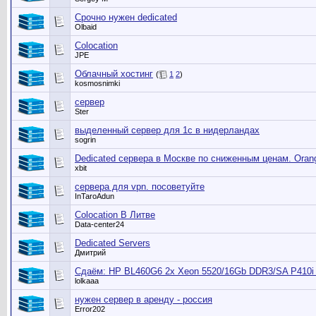
Срочно нужен dedicated
Olbaid
Colocation
JPE
Облачный хостинг
(
1
2
)
kosmosnimki
сервер
Ster
выделенный сервер для 1с в нидерландах
sogrin
Dedicated сервера в Москве по сниженным ценам. Orang
xbit
сервера для vpn. посоветуйте
InTaroAdun
Colocation В Литве
Data-center24
Dedicated Servers
Дмитрий
Сдаём: HP BL460G6 2x Xeon 5520/16Gb DDR3/SA P410i 
lolkaaa
нужен сервер в аренду - россия
Error202