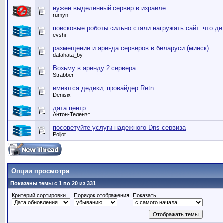
нужен выделенный сервер в израиле
rumyn
поисковые роботы сильно стали нагружать сайт. что д
evshi
размещение и аренда серверов в беларуси (минск)
datahata_by
Возьму в аренду 2 сервера
Strabber
имеются дедики, провайдер Retn
Denisix
дата центр
Антон-Теленэт
посоветуйте услуги надежного Dns сервиза
Poljot
Опции просмотра
Показаны темы с 1 по 20 из 331
Критерий сортировки
Порядок отображения
Показать