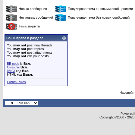
Новые сообщения
Популярная тема с новыми сообщениями
Нет новых сообщений
Популярная тема без новых сообщений
Тема закрыта
Ваши права в разделе
You
may not
post new threads
You
may not
post replies
You
may not
post attachments
You
may not
edit your posts
BB code
is
Вкл.
Смайлы
Вкл.
[IMG]
код
Вкл.
HTML код
Выкл.
Forum Rules
Часовой 
Powered b
Copyright ©2000 - 2026,