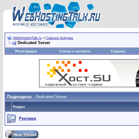
WebHostingTalk.ru
>
Главные форумы
Dedicated Server
Регистрация
Статьи о хостинге
Справка
Подразделы
: Dedicated Server
Раздел
Реклама