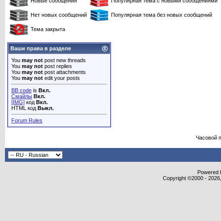
Новые сообщения
Популярная тема с новыми сообщениями
Нет новых сообщений
Популярная тема без новых сообщений
Тема закрыта
Ваши права в разделе
You
may not
post new threads
You
may not
post replies
You
may not
post attachments
You
may not
edit your posts
BB code
is
Вкл.
Смайлы
Вкл.
[IMG]
код
Вкл.
HTML код
Выкл.
Forum Rules
Часовой 
Powered b
Copyright ©2000 - 2026,