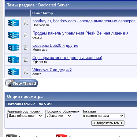
Темы раздела
: Dedicated Server
Тема
/
Автор
hostkey.ru, hostkey.com - аренда выделенных серверов
Hostkey ru
Продам панель управления Plesk Вечная лицензия
dexsql
Серверы E5620 и другие
Moonraze
Серверы на много ядер (вычисления)
IQHost.ru
Windows 7 на дедик?
coder
Опции просмотра
Показаны темы с 1 по 5 из 5
Критерий сортировки
Порядок отображения
Показать