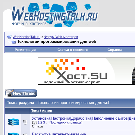
WebHostingTalk.ru
>
Форум Web-мастеров
Технологии программирования для web
Регистрация
Статьи о хостинге
Справка
Темы раздела
: Технологии программирования для web
Тема
/
Автор
Установка|Настройка|Дорабо тка|Наполнение сайтов|Ди
(
1
2
3
...
Последняя страница
)
Omaxis
Раскрутка интернет-магазина