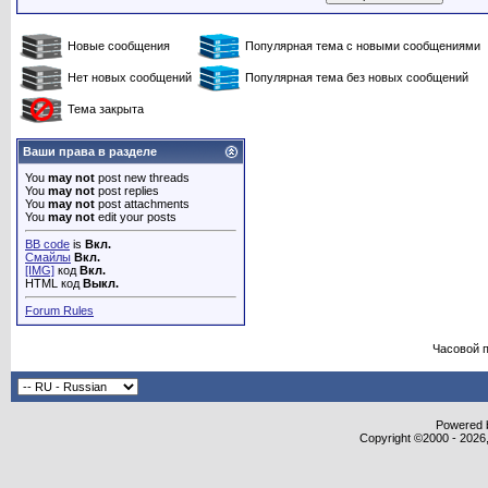
Новые сообщения
Популярная тема с новыми сообщениями
Нет новых сообщений
Популярная тема без новых сообщений
Тема закрыта
Ваши права в разделе
You
may not
post new threads
You
may not
post replies
You
may not
post attachments
You
may not
edit your posts
BB code
is
Вкл.
Смайлы
Вкл.
[IMG]
код
Вкл.
HTML код
Выкл.
Forum Rules
Часовой 
Powered b
Copyright ©2000 - 2026,