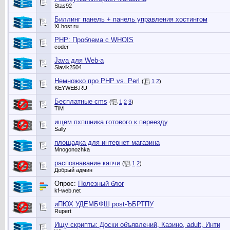
Stas92
Биллинг панель + панель управления хостингом
XLhost.ru
PHP: Проблема с WHOIS
coder
Java для Web-a
Slavik2504
Немножко про PHP vs. Perl
(
1
2
)
KEYWEB.RU
Бесплатные cms
(
1
2
3
)
TiM
ищем пхпшника готового к переезду
Sally
площадка для интернет магазина
Mnogonozhka
распознавание капчи
(
1
2
)
Добрый админ
Опрос:
Полезный блог
kf-web.net
иПЮХ УДЕМБФШ post-ЪБРТПУ
Rupert
Ищу скрипты: Доски объявлений, Казино, adult, Инти