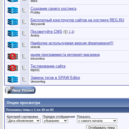
Wise
Создание своего хостинга
Probity
Бесплатный конструктор сайтов на хостинге REG.RU
Abzyasnik
Посоветуйте CMS
(
1
2
)
Andriy
Наиболее используемая версия dreamweaver!!!
sinevik
ищем программиста интернет-магазина
iskusnitsa
Тестирование сайта
fdp911
Замена тегов в SPAW Editor
Venom4eg
Опции просмотра
Показаны темы с 1 по 20 из 93
Критерий сортировки
Порядок отображения
Показать