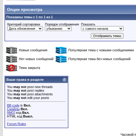
Опции просмотра
Показаны темы с 1 по 1 из 1
Критерий сортировки
Порядок отображения
Показать
Новые сообщения
Популярная тема с новыми сообщениями
Нет новых сообщений
Популярная тема без новых сообщений
Тема закрыта
Ваши права в разделе
You
may not
post new threads
You
may not
post replies
You
may not
post attachments
You
may not
edit your posts
BB code
is
Вкл.
Смайлы
Вкл.
[IMG]
код
Вкл.
HTML код
Выкл.
Forum Rules
Часовой 