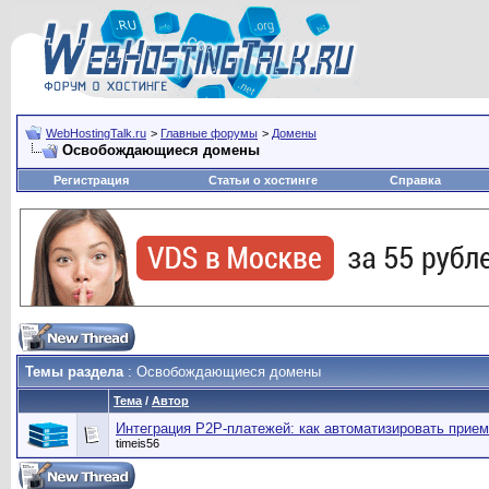
WebHostingTalk.ru
>
Главные форумы
>
Домены
Освобождающиеся домены
Регистрация
Статьи о хостинге
Справка
Темы раздела
: Освобождающиеся домены
Тема
/
Автор
Интеграция P2P-платежей: как автоматизировать прием
timeis56