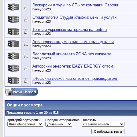
Экскурсии и туры по СПб от компании Captour
haveyona23
Стоматология Студия Улыбки: цены и услуги
haveyona23
Тенты и укрывные материалы на tenti.ru
haveyona23
Авиаперевозка умерших: помощь под ключ
haveyona23
Бесплатный кинотеатр ZONA без аккаунта
haveyona23
Авторский энергетик EAZY ENERGY оптом
haveyona23
«Чешский лев»: пиво оптом от производителя
haveyona23
Опции просмотра
Показаны темы с 1 по 20 из 518
Критерий сортировки
Порядок отображения
Показать