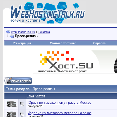
WebHostingTalk.ru
>
Реклама
Пресс-релизы
Регистрация
Статьи о хостинге
Справка
Темы раздела
: Пресс-релизы
Тема
/
Автор
Юрист по таможенному праву в Москве
haveyona23
Изделия из листового металла на заказ
haveyona23