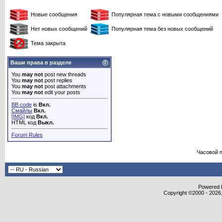
Новые сообщения
Популярная тема с новыми сообщениями
Нет новых сообщений
Популярная тема без новых сообщений
Тема закрыта
Ваши права в разделе
You
may not
post new threads
You
may not
post replies
You
may not
post attachments
You
may not
edit your posts
BB code
is
Вкл.
Смайлы
Вкл.
[IMG]
код
Вкл.
HTML код
Выкл.
Forum Rules
Часовой 
Powered b
Copyright ©2000 - 2026,