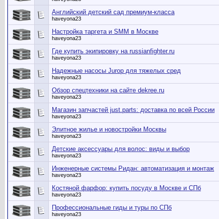
Английский детский сад премиум-класса
haveyona23
Настройка таргета и SMM в Москве
haveyona23
Где купить экипировку на russianfighter.ru
haveyona23
Надежные насосы Jurop для тяжелых сред
haveyona23
Обзор спецтехники на сайте dekree.ru
haveyona23
Магазин запчастей just.parts: доставка по всей России
haveyona23
Элитное жилье и новостройки Москвы
haveyona23
Детские аксессуары для волос: виды и выбор
haveyona23
Инженерные системы Ридан: автоматизация и монтаж
haveyona23
Костяной фарфор: купить посуду в Москве и СПб
haveyona23
Профессиональные гиды и туры по СПб
haveyona23