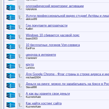
олографический мониторинг активации
HAHAHA
Услуги профессиональной видео студии! Актёры и лица
aleksei99
Где покупаете автозапчасти
Kalibri
Windows 10 сбивается часовой пояс
baan2003
10 бесплатных логинов Vpn-сервиса
EarlFox
цензура в интернете
CtanislaV
круто
Lariska
Для Google Chrome - Флаг страны в строке адреса и и
michael2004
Деньги на ринге: можно ли зарабатывать на боксе в Ро
Slava888
А как вы храните свои деньги
KuznetsKate
Как найти хостинг сайта
KuznetsKate