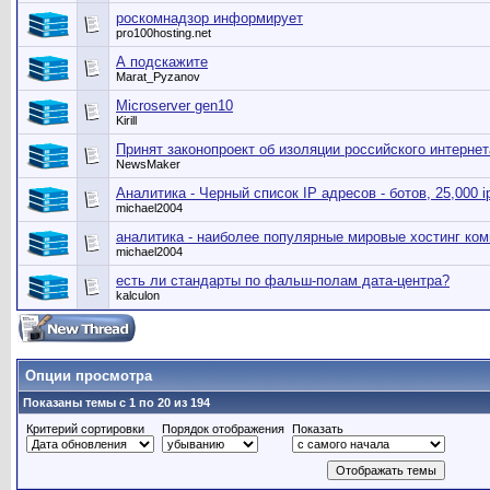
роскомнадзор информирует
pro100hosting.net
А подскажите
Marat_Pyzanov
Microserver gen10
Kirill
Принят законопроект об изоляции российского интернет
NewsMaker
Аналитика - Черный список IP адресов - ботов, 25,000 i
michael2004
аналитика - наиболее популярные мировые хостинг ко
michael2004
есть ли стандарты по фальш-полам дата-центра?
kalculon
Опции просмотра
Показаны темы с 1 по 20 из 194
Критерий сортировки
Порядок отображения
Показать