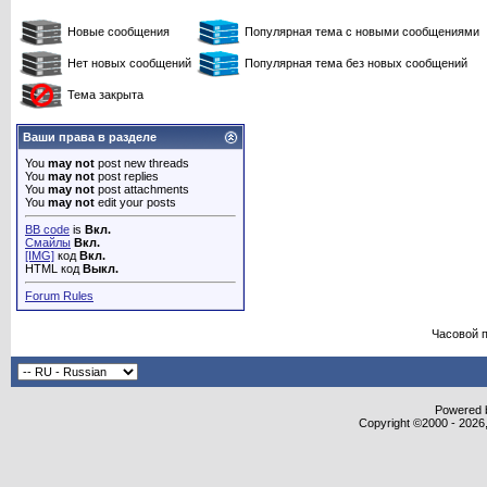
Новые сообщения
Популярная тема с новыми сообщениями
Нет новых сообщений
Популярная тема без новых сообщений
Тема закрыта
Ваши права в разделе
You
may not
post new threads
You
may not
post replies
You
may not
post attachments
You
may not
edit your posts
BB code
is
Вкл.
Смайлы
Вкл.
[IMG]
код
Вкл.
HTML код
Выкл.
Forum Rules
Часовой 
Powered b
Copyright ©2000 - 2026,