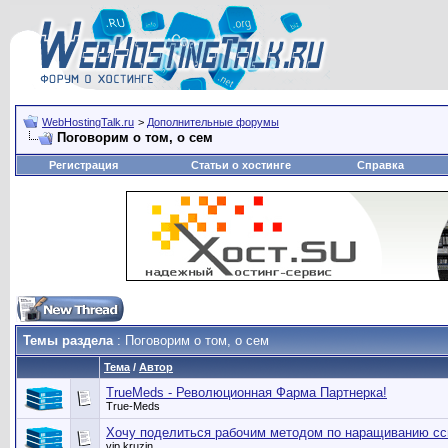
WebHostingTalk.ru
>
Дополнительные форумы
Поговорим о том, о сем
Регистрация
Статьи о хостинге
Справка
Темы раздела
: Поговорим о том, о сем
Тема
/
Автор
TrueMeds - Революционная Фарма Партнерка!
True-Meds
Хочу поделиться рабочим методом по наращиванию с
vip.kruzin