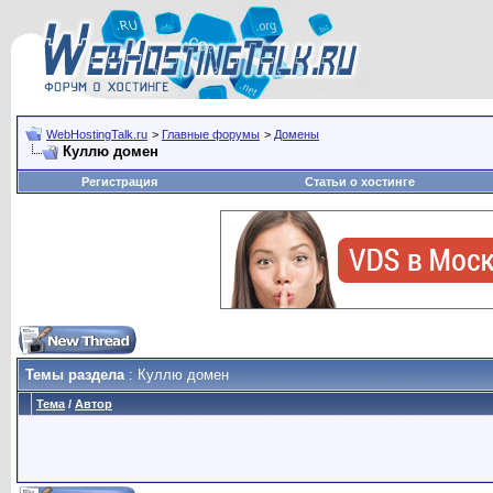
WebHostingTalk.ru
>
Главные форумы
>
Домены
Куллю домен
Регистрация
Статьи о хостинге
Темы раздела
: Куллю домен
Тема
/
Автор