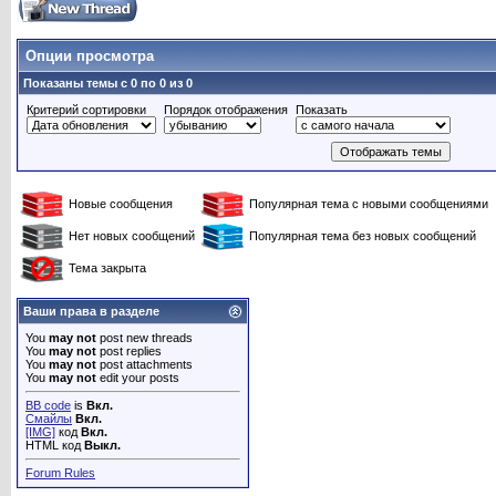
Опции просмотра
Показаны темы с 0 по 0 из 0
Критерий сортировки
Порядок отображения
Показать
Новые сообщения
Популярная тема с новыми сообщениями
Нет новых сообщений
Популярная тема без новых сообщений
Тема закрыта
Ваши права в разделе
You
may not
post new threads
You
may not
post replies
You
may not
post attachments
You
may not
edit your posts
BB code
is
Вкл.
Смайлы
Вкл.
[IMG]
код
Вкл.
HTML код
Выкл.
Forum Rules