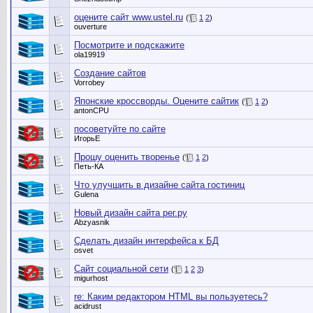
оцените сайт www.ustel.ru
(
1
2
)
ouverture
Посмотрите и подскажите
ola19919
Создание сайтов
Vorrobey
Японские кроссворды. Оцените сайтик
(
1
2
)
antonCPU
посоветуйте по сайте
ИгорьЕ
Прошу оценить творенье
(
1
2
)
Петь-КА
Что улучшить в дизайне сайта гостиниц
Gulena
Новый дизайн сайта рег.ру
Abzyasnik
Сделать дизайн интерфейса к БД
osvet
Сайт социальной сети
(
1
2
3
)
migurhost
re: Каким редактором HTML вы пользуетесь?
acidrust