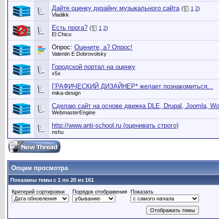
Дайте оценку дизайну музыкального сайта
(
1
2
)
Vladikk
Есть прога?
(
1
2
)
El Chico
Опрос:
Оцените, а? Опрос!
Valentin E Dobrovolsky
Городской портал на оценку
x5x
ГРАФИЧЕСКИЙ ДИЗАЙНЕР* желает познакомиться...
mika-design
Сделаю сайт на основе движка DLE, Drupal, Joomla, Wo
WebmasterEngine
http://www.anti-school.ru (оценивать строго)
nshu
Опции просмотра
Показаны темы с 1 по 20 из 161
Критерий сортировки
Порядок отображения
Показать