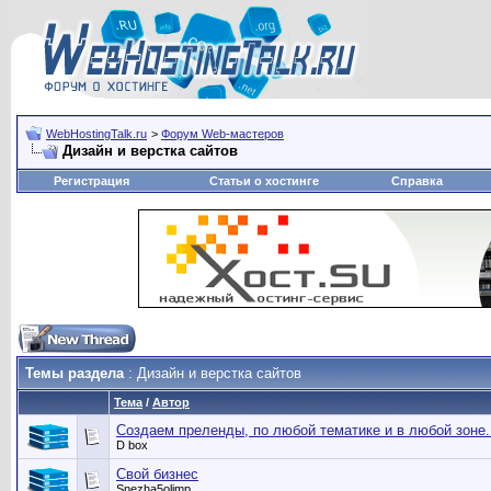
WebHostingTalk.ru
>
Форум Web-мастеров
Дизайн и верстка сайтов
Регистрация
Статьи о хостинге
Справка
Темы раздела
: Дизайн и верстка сайтов
Тема
/
Автор
Создаем преленды, по любой тематике и в любой зоне. 
D box
Свой бизнес
Snezha5olimp