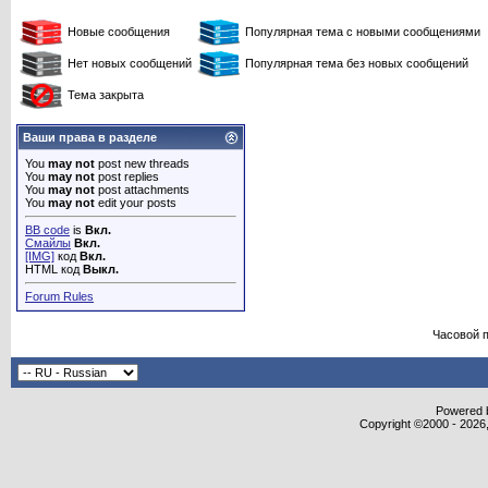
Новые сообщения
Популярная тема с новыми сообщениями
Нет новых сообщений
Популярная тема без новых сообщений
Тема закрыта
Ваши права в разделе
You
may not
post new threads
You
may not
post replies
You
may not
post attachments
You
may not
edit your posts
BB code
is
Вкл.
Смайлы
Вкл.
[IMG]
код
Вкл.
HTML код
Выкл.
Forum Rules
Часовой 
Powered b
Copyright ©2000 - 2026,