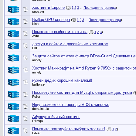
Хостинг в Европе
(
1
2
3
...
Последняя страница
)
seozavr
Выбор GPU-сервера
(
1
2
3
...
Последняя страница
)
Kinn
Помогите с выбором хостинга
(
1
2
3
)
Avfe
доступ к сайтам с российским хостингом
EkP
Защита сайтов от атак фильтр DDos-Guard Дешевые ц
minely
Хостинг Майнкрафт на Amd Ryzen 9 7950x с защитой от
minely
нужен дедик хорошим каналом!!
bullforce
Посоветуйте хостинг для Mysql c открытым доступом
(
Poljot
Ищу возможность аренды VDS с windows
domainsale
Абузоустойчивый хостинг
D1mqa
Помогите пожалуйста выбрать хостинг!
(
1
2
)
GRAF