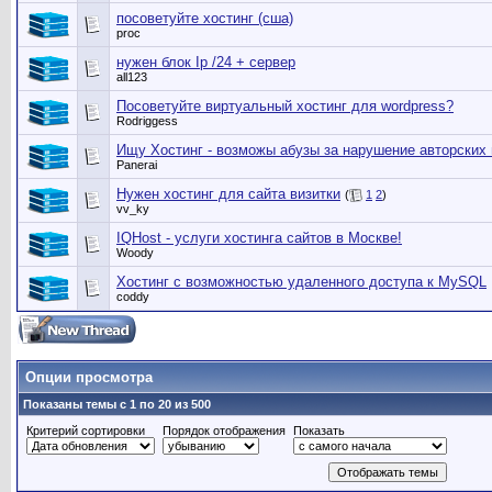
посоветуйте хостинг (сша)
proc
нужен блок Ip /24 + сервер
all123
Посоветуйте виртуальный хостинг для wordpress?
Rodriggess
Ищу Хостинг - возможы абузы за нарушение авторских
Panerai
Нужен хостинг для сайта визитки
(
1
2
)
vv_ky
IQHost - услуги хостинга сайтов в Москве!
Woody
Хостинг с возможностью удаленного доступа к MySQL
coddy
Опции просмотра
Показаны темы с 1 по 20 из 500
Критерий сортировки
Порядок отображения
Показать