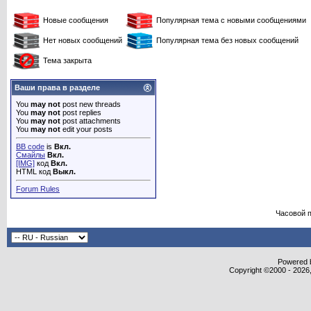
Новые сообщения
Популярная тема с новыми сообщениями
Нет новых сообщений
Популярная тема без новых сообщений
Тема закрыта
Ваши права в разделе
You
may not
post new threads
You
may not
post replies
You
may not
post attachments
You
may not
edit your posts
BB code
is
Вкл.
Смайлы
Вкл.
[IMG]
код
Вкл.
HTML код
Выкл.
Forum Rules
Часовой 
Powered b
Copyright ©2000 - 2026,