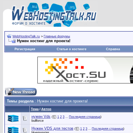
WebHostingTalk.ru
>
Главные форумы
Нужен хостинг для проекта!
Регистрация
Статьи о хостинге
Справка
Темы раздела
: Нужен хостинг для проекта!
Тема
/
Автор
нужен Vds
(
1
2
3
...
Последняя страница
)
bullforce
Нужен VDS для тестов
(
1
2
3
...
Последняя страница
)
bluemonster