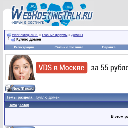
WebHostingTalk.ru
>
Главные форумы
>
Домены
Куллю домен
Регистрация
Статьи о хостинге
Справка
Темы раздела
: Куллю домен
Тема
/
Автор
В этом р