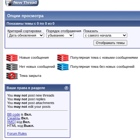
Опции просмотра
Показаны темы с 0 по 0 из 0
Критерий сортировки
Порядок отображения
Показать
Новые сообщения
Популярная тема с новыми сообщениями
Нет новых сообщений
Популярная тема без новых сообщений
Тема закрыта
Ваши права в разделе
You
may not
post new threads
You
may not
post replies
You
may not
post attachments
You
may not
edit your posts
BB code
is
Вкл.
Смайлы
Вкл.
[IMG]
код
Вкл.
HTML код
Выкл.
Forum Rules