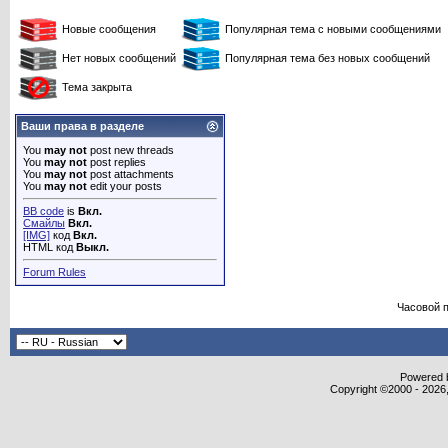
Новые сообщения
Популярная тема с новыми сообщениями
Нет новых сообщений
Популярная тема без новых сообщений
Тема закрыта
Ваши права в разделе
You
may not
post new threads
You
may not
post replies
You
may not
post attachments
You
may not
edit your posts
BB code
is
Вкл.
Смайлы
Вкл.
[IMG]
код
Вкл.
HTML код
Выкл.
Forum Rules
Часовой 
Powered b
Copyright ©2000 - 2026,