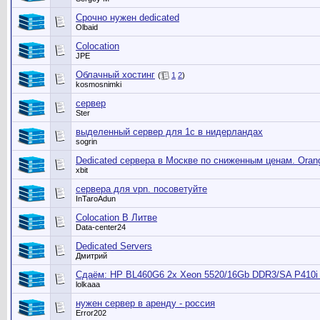
Срочно нужен dedicated
Olbaid
Colocation
JPE
Облачный хостинг
(
1
2
)
kosmosnimki
сервер
Ster
выделенный сервер для 1с в нидерландах
sogrin
Dedicated сервера в Москве по сниженным ценам. Orang
xbit
сервера для vpn. посоветуйте
InTaroAdun
Colocation В Литве
Data-center24
Dedicated Servers
Дмитрий
Сдаём: HP BL460G6 2x Xeon 5520/16Gb DDR3/SA P410i 
lolkaaa
нужен сервер в аренду - россия
Error202