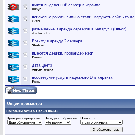
нужен выделенный сервер в израиле
rumyn
поисковые роботы сильно стали нагружать сайт. что д
evshi
размещение и аренда серверов в беларуси (минск)
datahata_by
Возьму в аренду 2 сервера
Strabber
имеются дедики, провайдер Retn
Denisix
дата центр
Антон-Теленэт
посоветуйте услуги надежного Dns сервиза
Poljot
Опции просмотра
Показаны темы с 1 по 20 из 331
Критерий сортировки
Порядок отображения
Показать