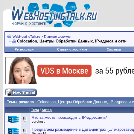
WebHostingTalk.ru
>
Главные форумы
Сolocation, Центры Обработки Данных, IP-адреса и сети
Регистрация
Статьи о хостинге
Справка
Темы раздела
: Сolocation, Центры Обработки Данных, IP-адреса и 
Тема
/
Автор
Что за жесть происходит с IP-адресами?
cordhost
Предлагаем размещение в Дата-центрах (Электрозавод
Sergey M